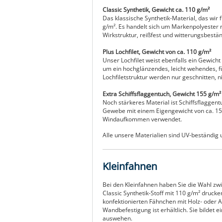
Classic Synthetik, Gewicht ca. 110 g/m²
Das klassische Synthetik-Material, das wir
g/m². Es handelt sich um Markenpolyester m
Wirkstruktur, reißfest und witterungsbestän
Plus Lochfilet, Gewicht von ca. 110 g/m²
Unser Lochfilet weist ebenfalls ein Gewicht
um ein hochglänzendes, leicht wehendes, f
Lochfiletstruktur werden nur geschnitten, 
Extra Schiffsflaggentuch, Gewicht 155 g/m²
Noch stärkeres Material ist Schiffsflaggent
Gewebe mit einem Eigengewicht von ca. 155
Windaufkommen verwendet.
Alle unsere Materialien sind UV-beständig u
Kleinfahnen
Bei den Kleinfahnen haben Sie die Wahl zw
Classic Synthetik-Stoff mit 110 g/m² drucken
konfektionierten Fähnchen mit Holz- oder 
Wandbefestigung ist erhältlich. Sie bildet 
auswehen.