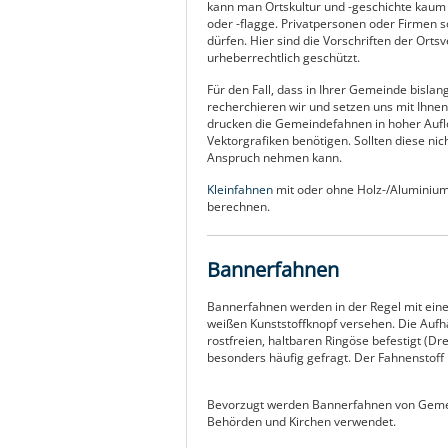
kann man Ortskultur und -geschichte kaum 
oder -flagge. Privatpersonen oder Firmen s
dürfen. Hier sind die Vorschriften der Orts
urheberrechtlich geschützt.
Für den Fall, dass in Ihrer Gemeinde bisla
recherchieren wir und setzen uns mit Ihnen 
drucken die Gemeindefahnen in hoher Aufl
Vektorgrafiken benötigen. Sollten diese nich
Anspruch nehmen kann.
Kleinfahnen
mit oder ohne Holz-/Aluminium
berechnen.
Bannerfahnen
Bannerfahnen werden in der Regel mit ein
weißen Kunststoffknopf versehen. Die Aufh
rostfreien, haltbaren Ringöse befestigt (D
besonders häufig gefragt. Der Fahnenstoff 
Bevorzugt werden Bannerfahnen von Geme
Behörden und Kirchen verwendet.