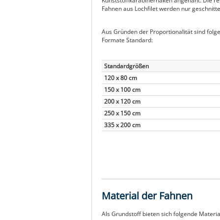
Kunststoffkarabinerhaken angenäht. Die res
Fahnen aus Lochfilet werden nur geschnitte
Aus Gründen der Proportionalität sind folg
Formate Standard:
Standardgrößen
120 x 80 cm
150 x 100 cm
200 x 120 cm
250 x 150 cm
335 x 200 cm
Material der Fahnen
Als Grundstoff bieten sich folgende Materia