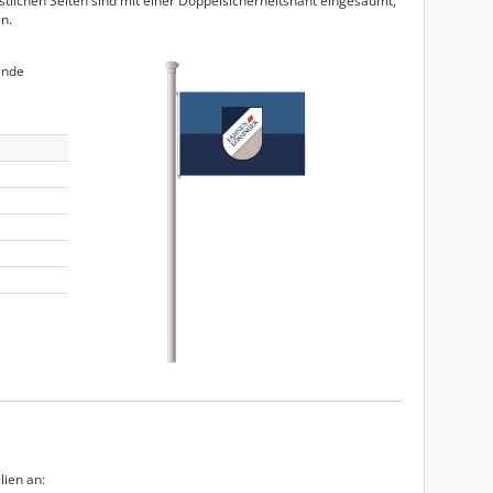
tlichen Seiten sind mit einer Doppelsicherheitsnaht eingesäumt,
n.
ende
lien an: