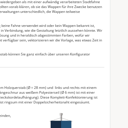
wiedergeben als mit einer aufwändig verarbeiteten Stadtfahne
ollten vorab klären, ob sie das Wappen für ihre Zwecke benutzen
verwaltungen unterschiedlich, die Wappen teilweise
ng keine Fahne verwendet wird oder kein Wappen bekannt ist,
in Verbindung, wie die Gestaltung letztlich aussehen könnte. Wir
ösung und in heraldisch abgestimmten Farben, wofür wir
t verfügbar sein, vektorisieren wir die Vorlage, was etwas Zeit in
stab können Sie ganz einfach über unseren Konfigurator
em Holzquerstab (Ø = 28 mm) und links und rechts mit einem
ängeschnur aus weißem Polyesterseil (Ø 6 mm) ist mit einer
reieckskordelaufhängung). Diese Komplett-Konfektionierung ist
ist ringsum mit einer Doppelsicherheitsnaht eingesäumt.
inden,