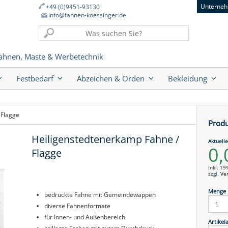
Unterneh
+49 (0)9451-93130
info@fahnen-koessinger.de
ahnen, Maste & Werbetechnik
Festbedarf
Abzeichen & Orden
Bekleidung
 Flagge
Produ
Heiligenstedtenerkamp Fahne /
Aktuelle
0,
Flagge
inkl. 1
zzgl.
Ve
Menge
bedruckte Fahne mit Gemeindewappen
diverse Fahnenformate
für Innen- und Außenbereich
Artikela