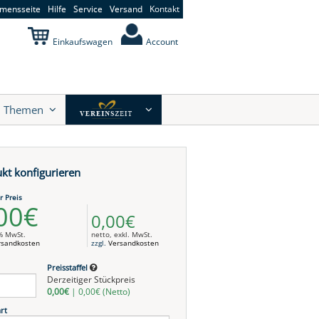
mensseite
Hilfe
Service
Versand
Kontakt
Einkaufswagen
Account
Themen
kt konfigurieren
r Preis
00€
0,00€
9% MwSt.
netto, exkl. MwSt.
rsandkosten
zzgl.
Versandkosten
Preisstaffel
Derzeitiger Stückpreis
0,00€
|
0,00€
(Netto)
rt