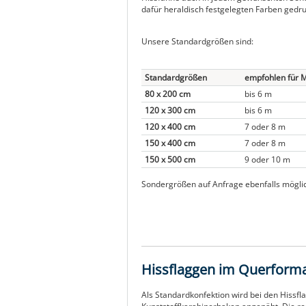
dafür heraldisch festgelegten Farben gedru
Unsere Standardgrößen sind:
Standardgrößen
empfohlen für 
80 x 200 cm
bis 6 m
120 x 300 cm
bis 6 m
120 x 400 cm
7 oder 8 m
150 x 400 cm
7 oder 8 m
150 x 500 cm
9 oder 10 m
Sondergrößen auf Anfrage ebenfalls mögli
Hissflaggen im Querform
Als Standardkonfektion wird bei den Hissfl