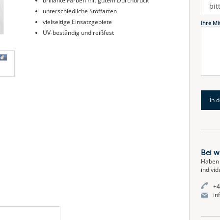
brillante Farben mit gutem Durchdruck
unterschiedliche Stoffarten
vielseitige Einsatzgebiete
Ihre Mi
UV-beständig und reißfest
Bei w
Haben 
indivi
+4
in