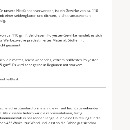
 für unsere Hissfahnen verwenden, ist ein Gewirke von ca. 110
it einer seidenglatten und dichten, leicht transparenten
dig.
 von ca. 110 g/m². Bei diesem Polyester-Gewirke handelt es sich
ür Werbezwecke prädestiniertes Material. Stoffe mit
nicht gesäumt.
uch, ein mattes, leicht wehendes, extrem reißfestes Polyester-
 g/m². Es wird sehr gerne in Regionen mit starkem
nd reißfest.
ischen drei Standardformaten, die wir auf leicht auswehendem
. Als Zubehör liefern wir die repräsentativen, fertig
Aluminiumstab in passender Länge. Auch eine Halterung für die
einen 45° Winkel zur Wand und lässt so die Fahne gut sichtbar