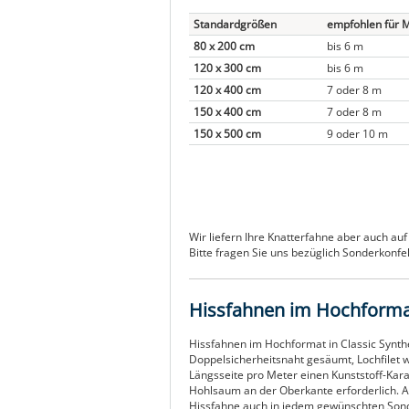
Standardgrößen
empfohlen für 
80 x 200 cm
bis 6 m
120 x 300 cm
bis 6 m
120 x 400 cm
7 oder 8 m
150 x 400 cm
7 oder 8 m
150 x 500 cm
9 oder 10 m
Wir liefern Ihre Knatterfahne aber auch a
Bitte fragen Sie uns bezüglich Sonderkonfek
Hissfahnen im Hochform
Hissfahnen im Hochformat in Classic Synth
Doppelsicherheitsnaht gesäumt, Lochfilet w
Längsseite pro Meter einen Kunststoff-Kara
Hohlsaum an der Oberkante erforderlich. A
Hissfahne auch in jedem gewünschten Son