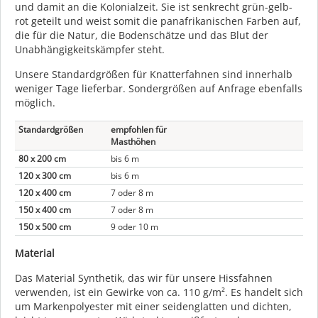
und damit an die Kolonialzeit. Sie ist senkrecht grün-gelb-
rot geteilt und weist somit die panafrikanischen Farben auf,
die für die Natur, die Bodenschätze und das Blut der
Unabhängigkeitskämpfer steht.
Unsere Standardgrößen für Knatterfahnen sind innerhalb
weniger Tage lieferbar. Sondergrößen auf Anfrage ebenfalls
möglich.
Standardgrößen
empfohlen für
Masthöhen
80 x 200 cm
bis 6 m
120 x 300 cm
bis 6 m
120 x 400 cm
7 oder 8 m
150 x 400 cm
7 oder 8 m
150 x 500 cm
9 oder 10 m
Material
Das Material Synthetik, das wir für unsere Hissfahnen
verwenden, ist ein Gewirke von ca. 110 g/m². Es handelt sich
um Markenpolyester mit einer seidenglatten und dichten,